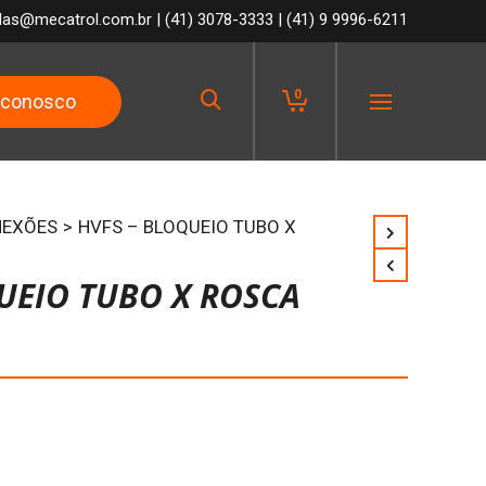
das@mecatrol.com.br
|
(41) 3078-3333
|
(41) 9 9996-6211
0
 conosco
Menu
EXÕES
>
HVFS – BLOQUEIO TUBO X
UEIO TUBO X ROSCA