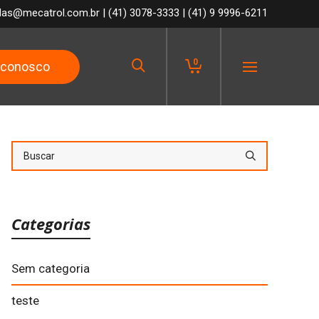
das@mecatrol.com.br
|
(41) 3078-3333
|
(41) 9 9996-6211
0
 conosco
Menu
Categorias
Sem categoria
teste