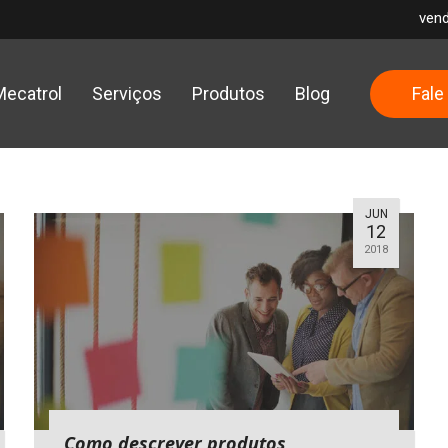
ven
Mecatrol
Serviços
Produtos
Blog
Fale
JUN
12
2018
Como descrever produtos